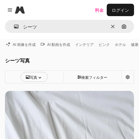
Magnific
料金
ログイン
Close menu
消去
画像で
AI 画像を作成
AI 動画を作成
インテリア
ピンク
ホテル
健康
シーツ写真
写真
検索フィルター