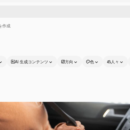
画を作成
AI 生成コンテンツ
方向
色
人々