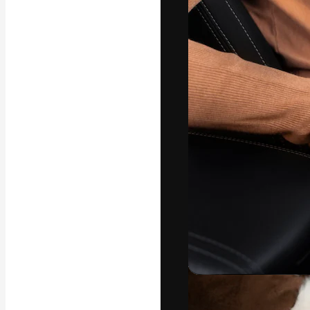
フォント
最高のクリエイ
ットフォーム。
店、スタジオを
います。
日本語
Copyright © 2010-