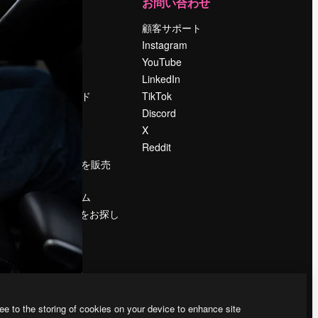
運営
お問い合わせ
料金
顧客サポート
会社概要
Instagram
Reviews
YouTube
採用情報
LinkedIn
検索トレンド
TikTok
ブログ
Discord
イベント
X
Slidesgo
Reddit
コンテンツを販売
する
プレスルーム
magnific.aiをお探し
ですか？
ee to the storing of cookies on your device to enhance site