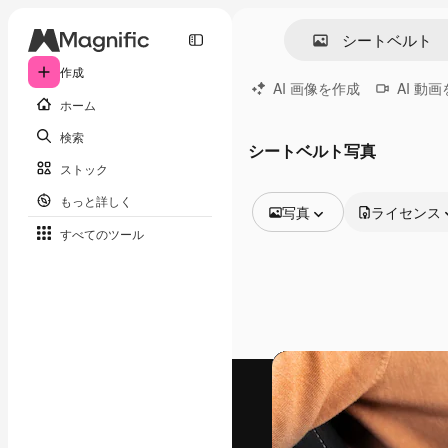
作成
AI 画像を作成
AI 動
ホーム
検索
シートベルト写真
ストック
もっと詳しく
写真
ライセンス
すべてのツール
全ての画像
ベクトル
イラスト
写真
PSD
テンプレート
モックアップ
動画
映像素材
モーショングラフィックス
動画テンプレート
アイコン
3D モデル