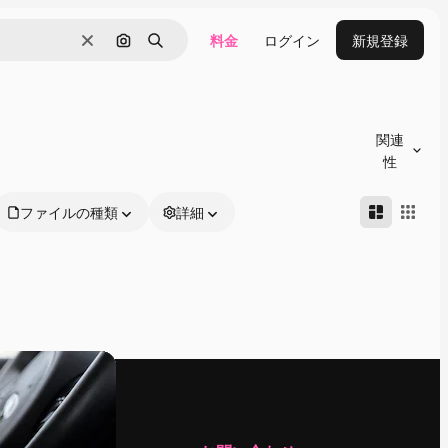
料金
ログイン
新規登録
消去
画像で検索
検索
関連
性
ファイルの種類
詳細