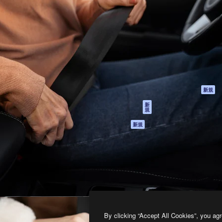
製品
はじめに
ティブ制作を導くためのプラ
Spaces
Academy
クリエイター、企業、代理
AI アシスタント
ドキュメント
含む100万人以上が利用して
AI 画像生成ツール
サポート
AI 動画生成ツール
利用規約
AI 音声合成ツール
プライバシーポリ
シー
ストックコンテン
ツ
オリジナル
新規
Claude/ChatGPT
クッキーポリシー
新
規
向けMCP
トラストセンター
エージェント
アフィリエイト
新規
API
法人向け
モバイルアプリ
すべてのMagnificツ
ール
2026
Freepik Company S.L.U.
無断複写・転載を禁じます
.
By clicking “Accept All Cookies”, you agr