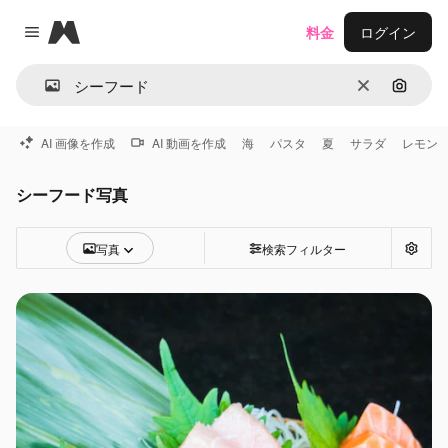
Magnific
料金
ログイン
Close menu
消去
画像で
AI 画像を作成
AI 動画を作成
海
パスタ
夏
サラダ
レモン
シーフード写真
写真
検索フィルター