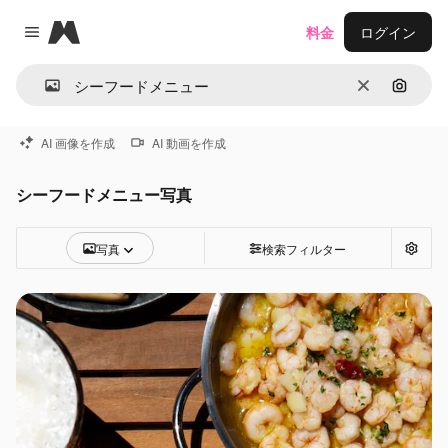
Magnific
料金
ログイン
Close menu
消去
画像で
AI 画像を作成
AI 動画を作成
シーフードメニュー写真
写真
検索フィルター