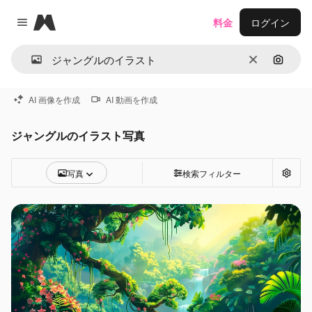
Magnific
料金
ログイン
Close menu
消去
画像で
AI 画像を作成
AI 動画を作成
ジャングルのイラスト写真
写真
検索フィルター