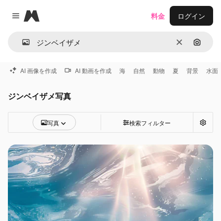
Magnific
料金
ログイン
Close menu
消去
画像で
AI 画像を作成
AI 動画を作成
海
自然
動物
夏
背景
水面
ジンベイザメ写真
写真
検索フィルター