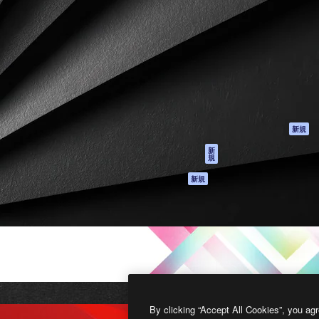
製品
はじめに
ティブ制作を導くためのプラ
Spaces
Academy
クリエイター、企業、代理
AI アシスタント
ドキュメント
含む100万人以上が利用して
AI 画像生成ツール
サポート
AI 動画生成ツール
利用規約
AI 音声合成ツール
プライバシーポリ
シー
ストックコンテン
ツ
オリジナル
新規
Claude/ChatGPT
クッキーポリシー
新
規
向けMCP
トラストセンター
エージェント
アフィリエイト
新規
API
法人向け
モバイルアプリ
すべてのMagnificツ
ール
2026
Freepik Company S.L.U.
無断複写・転載を禁じます
.
By clicking “Accept All Cookies”, you agr