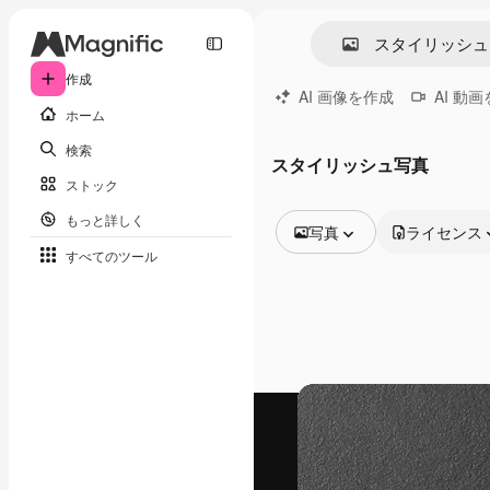
作成
AI 画像を作成
AI 動
ホーム
検索
スタイリッシュ写真
ストック
もっと詳しく
写真
ライセンス
すべてのツール
全ての画像
ベクトル
イラスト
写真
PSD
テンプレート
モックアップ
動画
映像素材
モーショングラフィックス
動画テンプレート
アイコン
3D モデル