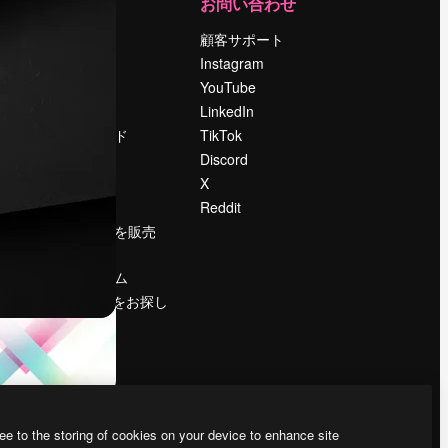
運営
お問い合わせ
料金
顧客サポート
会社概要
Instagram
Reviews
YouTube
採用情報
LinkedIn
検索トレンド
TikTok
ブログ
Discord
イベント
X
Slidesgo
Reddit
コンテンツを販売
する
プレスルーム
magnific.aiをお探し
ですか？
ee to the storing of cookies on your device to enhance site