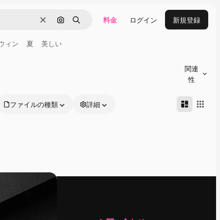
料金
ログイン
新規登録
消去
画像で検索
検索
ウィン
夏
美しい
関連
性
ファイルの種類
詳細