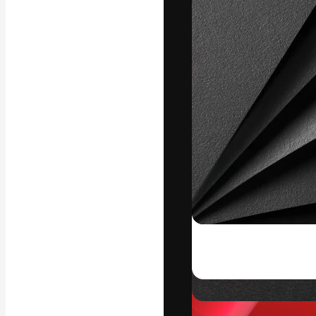
フォント
最高のクリエイ
ットフォーム。
店、スタジオを
います。
日本語
Copyright © 2010-