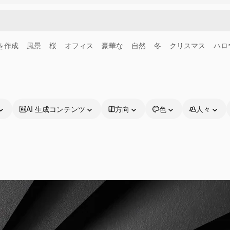
画を作成
風景
桜
オフィス
豪華な
自然
冬
クリスマス
ハロ
AI 生成コンテンツ
方向
色
人々