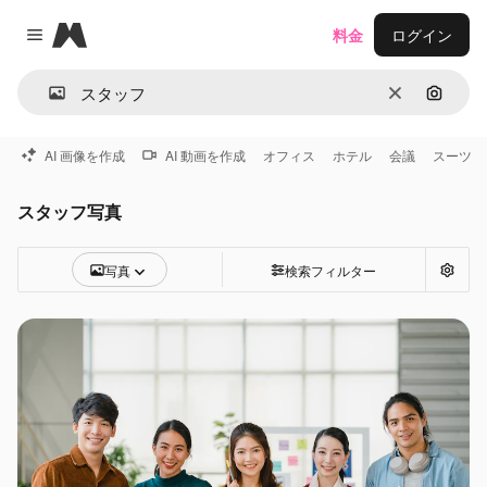
Magnific
料金
ログイン
Close menu
消去
画像で
AI 画像を作成
AI 動画を作成
オフィス
ホテル
会議
スーツ
スタッフ写真
写真
検索フィルター