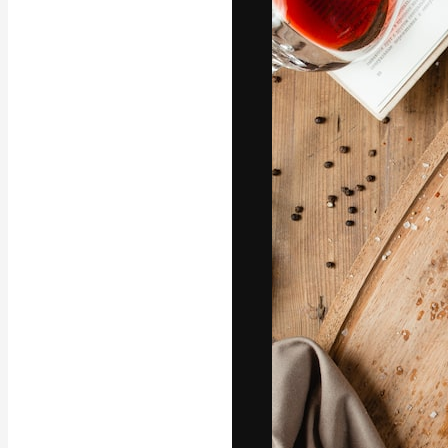
フォント
最高のクリエイ
ットフォーム。
店、スタジオを
います。
日本語
Copyright © 2010-