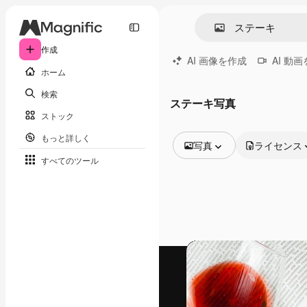
作成
AI 画像を作成
AI 動
ホーム
検索
ステーキ写真
ストック
もっと詳しく
写真
ライセンス
すべてのツール
全ての画像
ベクトル
イラスト
写真
PSD
テンプレート
モックアップ
動画
映像素材
モーショングラフィックス
動画テンプレート
アイコン
3D モデル