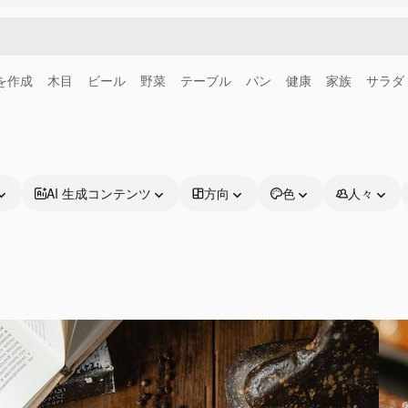
画を作成
木目
ビール
野菜
テーブル
パン
健康
家族
サラダ
AI 生成コンテンツ
方向
色
人々