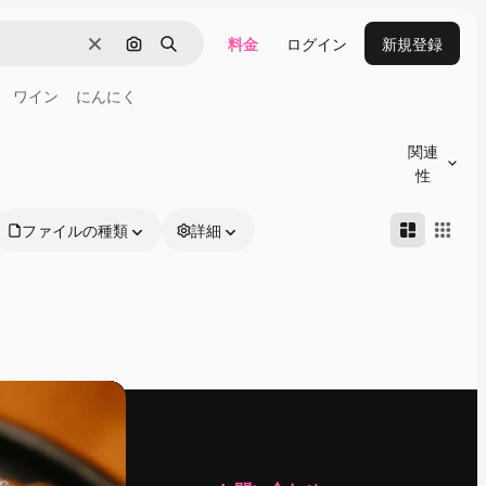
料金
ログイン
新規登録
消去
画像で検索
検索
ワイン
にんにく
関連
性
ファイルの種類
詳細