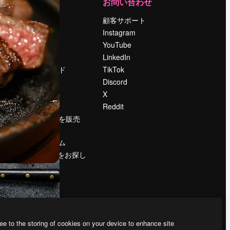
運営
お問い合わせ
料金
顧客サポート
会社概要
Instagram
Reviews
YouTube
採用情報
LinkedIn
検索トレンド
TikTok
ブログ
Discord
イベント
X
Slidesgo
Reddit
コンテンツを販売
する
プレスルーム
magnific.aiをお探し
ですか？
ee to the storing of cookies on your device to enhance site