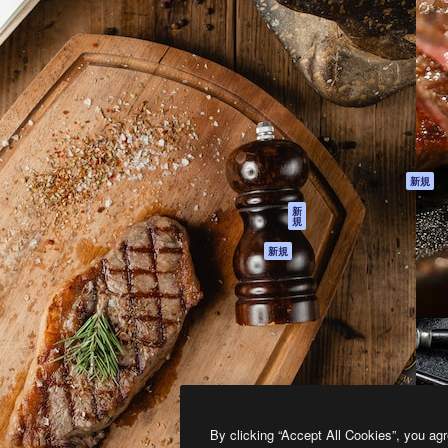
製品
はじめに
ティブ制作を導くためのプラ
Spaces
Academy
クリエイター、企業、代理
AI アシスタント
ドキュメント
含む100万人以上が利用して
AI 画像生成ツール
サポート
AI 動画生成ツール
利用規約
AI 音声合成ツール
プライバシーポリ
シー
ストックコンテン
ツ
オリジナル
新規
Claude/ChatGPT
クッキーポリシー
新
規
向けMCP
トラストセンター
エージェント
アフィリエイト
新規
API
法人向け
モバイルアプリ
すべてのMagnificツ
ール
2026
Freepik Company S.L.U.
無断複写・転載を禁じます
.
By clicking “Accept All Cookies”, you agr