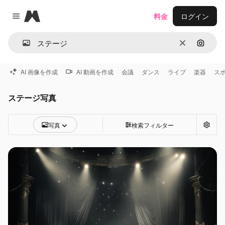
Magnific
料金
ログイン
Close menu
消去
画像で
AI 画像を作成
AI 動画を作成
会議
ダンス
ライブ
楽器
ス
ステージ写真
写真
検索フィルター