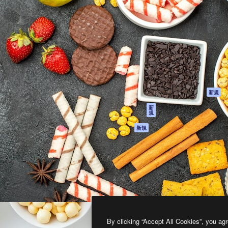
製品
はじめに
ティブ制作を導くためのプラ
Spaces
Academy
クリエイター、企業、代理
AI アシスタント
ドキュメント
含む100万人以上が利用して
AI 画像生成ツール
サポート
AI 動画生成ツール
利用規約
AI 音声合成ツール
プライバシーポリ
シー
ストックコンテン
ツ
オリジナル
新規
Claude/ChatGPT
クッキーポリシー
新
規
向けMCP
トラストセンター
エージェント
アフィリエイト
新規
API
法人向け
モバイルアプリ
すべてのMagnificツ
ール
2026
Freepik Company S.L.U.
無断複写・転載を禁じます
.
By clicking “Accept All Cookies”, you agr