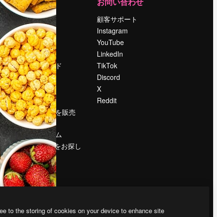
運営
お問い合わせ
料金
顧客サポート
会社概要
Instagram
Reviews
YouTube
採用情報
LinkedIn
検索トレンド
TikTok
ブログ
Discord
イベント
X
Slidesgo
Reddit
コンテンツを販売
する
プレスルーム
magnific.aiをお探し
ですか？
ee to the storing of cookies on your device to enhance site