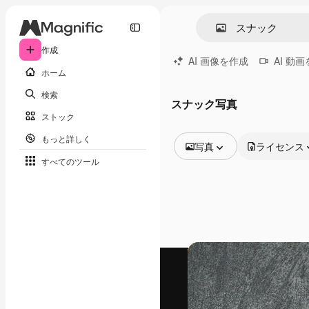
作成
AI 画像を作成
AI 動
ホーム
検索
スナック写真
ストック
もっと詳しく
写真
ライセンス
すべてのツール
全ての画像
ベクトル
イラスト
写真
PSD
テンプレート
モックアップ
動画
映像素材
モーショングラフィックス
動画テンプレート
アイコン
3D モデル