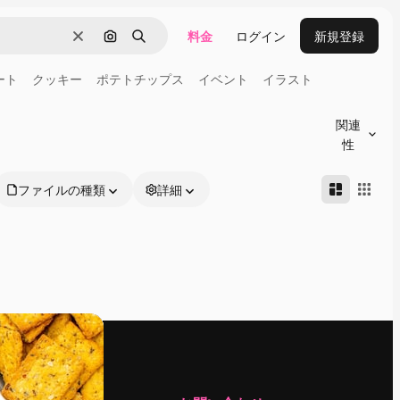
料金
ログイン
新規登録
消去
画像で検索
検索
ート
クッキー
ポテトチップス
イベント
イラスト
関連
性
ファイルの種類
詳細