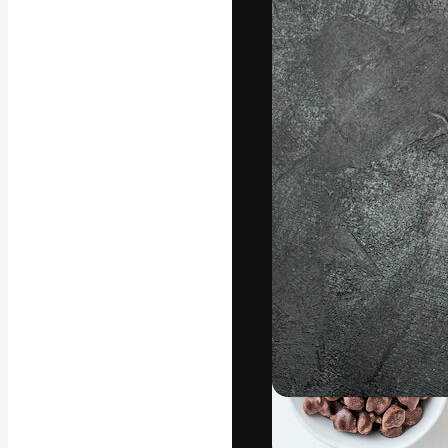
フォント
最高のクリエイ
ットフォーム。
店、スタジオを
います。
日本語
Copyright © 2010-