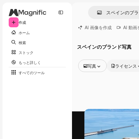
作成
AI 画像を作成
AI 動
ホーム
検索
スペインのブランド写真
ストック
もっと詳しく
写真
ライセンス
すべてのツール
全ての画像
ベクトル
イラスト
写真
PSD
テンプレート
モックアップ
動画
映像素材
モーショングラフィックス
動画テンプレート
アイコン
3D モデル