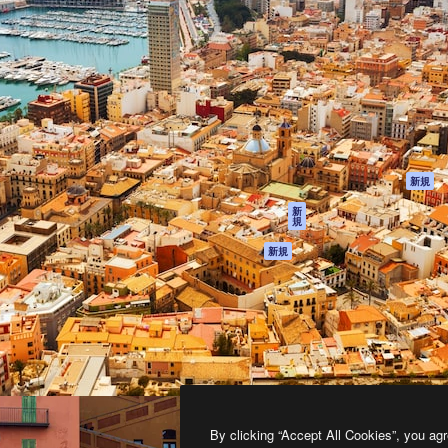
製品
はじめに
ティブ制作を導くためのプラ
Spaces
Academy
クリエイター、企業、代理
AI アシスタント
ドキュメント
含む100万人以上が利用して
AI 画像生成ツール
サポート
AI 動画生成ツール
利用規約
AI 音声合成ツール
プライバシーポリ
シー
ストックコンテン
ツ
オリジナル
新規
Claude/ChatGPT
クッキーポリシー
新
規
向けMCP
トラストセンター
エージェント
アフィリエイト
新規
API
法人向け
モバイルアプリ
すべてのMagnificツ
ール
2026
Freepik Company S.L.U.
無断複写・転載を禁じます
.
By clicking “Accept All Cookies”, you agr