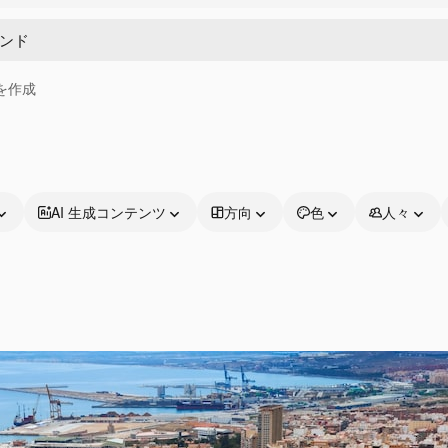
画を作成
AI 生成コンテンツ
方向
色
人々