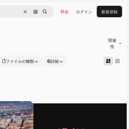
料金
ログイン
新規登録
消去
画像で検索
検索
関連
性
ファイルの種類
詳細