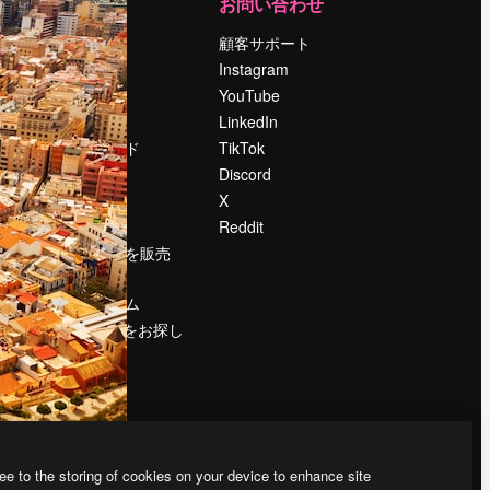
運営
お問い合わせ
料金
顧客サポート
会社概要
Instagram
Reviews
YouTube
採用情報
LinkedIn
検索トレンド
TikTok
ブログ
Discord
イベント
X
Slidesgo
Reddit
コンテンツを販売
する
プレスルーム
magnific.aiをお探し
ですか？
ee to the storing of cookies on your device to enhance site