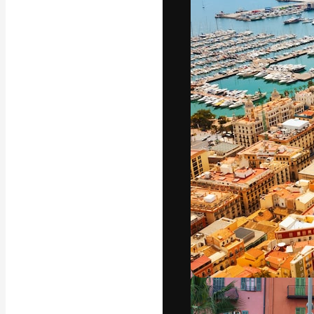
フォント
最高のクリエイ
ットフォーム。
店、スタジオを
います。
日本語
Copyright © 2010-