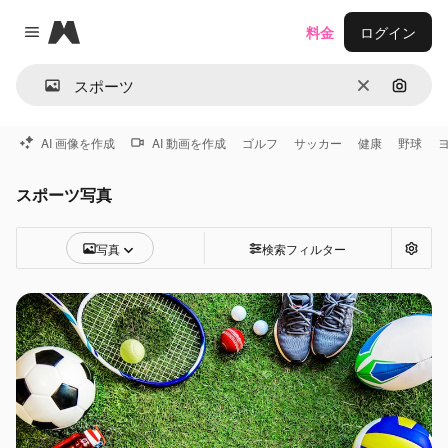
Magnific
料金
ログイン
Close menu
消去
画像で
AI 画像を作成
AI 動画を作成
ゴルフ
サッカー
健康
野球
スポーツ写真
写真
検索フィルター