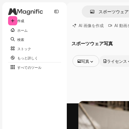
作成
AI 画像を作成
AI 動
ホーム
検索
スポーツウェア写真
ストック
もっと詳しく
写真
ライセンス
すべてのツール
全ての画像
ベクトル
イラスト
写真
PSD
テンプレート
モックアップ
動画
映像素材
モーショングラフィックス
動画テンプレート
アイコン
3D モデル