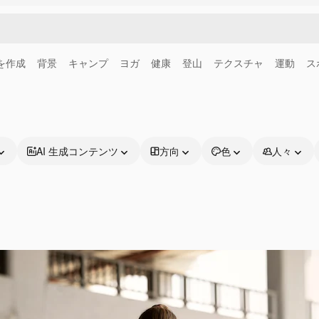
画を作成
背景
キャンプ
ヨガ
健康
登山
テクスチャ
運動
ス
AI 生成コンテンツ
方向
色
人々