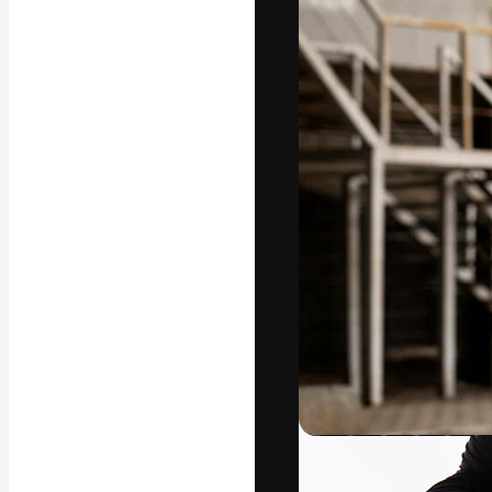
フォント
最高のクリエイ
ットフォーム。
店、スタジオを
います。
日本語
Copyright © 2010-