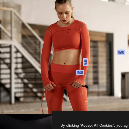
製品
はじめに
ティブ制作を導くためのプラ
Spaces
Academy
クリエイター、企業、代理
AI アシスタント
ドキュメント
含む100万人以上が利用して
AI 画像生成ツール
サポート
AI 動画生成ツール
利用規約
AI 音声合成ツール
プライバシーポリ
シー
ストックコンテン
ツ
オリジナル
新規
Claude/ChatGPT
クッキーポリシー
新
規
向けMCP
トラストセンター
エージェント
アフィリエイト
新規
API
法人向け
モバイルアプリ
すべてのMagnificツ
ール
2026
Freepik Company S.L.U.
無断複写・転載を禁じます
.
By clicking “Accept All Cookies”, you agr