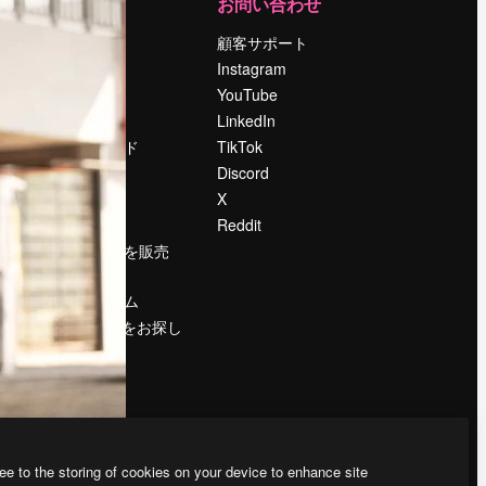
運営
お問い合わせ
料金
顧客サポート
会社概要
Instagram
Reviews
YouTube
採用情報
LinkedIn
検索トレンド
TikTok
ブログ
Discord
イベント
X
Slidesgo
Reddit
コンテンツを販売
する
プレスルーム
magnific.aiをお探し
ですか？
ee to the storing of cookies on your device to enhance site