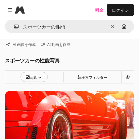
Magnific
料金
ログイン
Close menu
消去
画像で
AI 画像を作成
AI 動画を作成
スポーツカーの性能写真
写真
検索フィルター