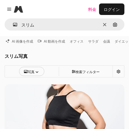
Magnific
料金
ログイン
Close menu
消去
画像で
AI 画像を作成
AI 動画を作成
オフィス
サラダ
会議
ダイエッ
スリム写真
写真
検索フィルター