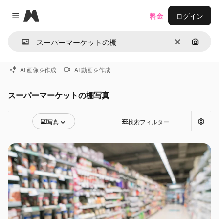
Magnific
料金
ログイン
Close menu
消去
画像で
AI 画像を作成
AI 動画を作成
スーパーマーケットの棚写真
写真
検索フィルター