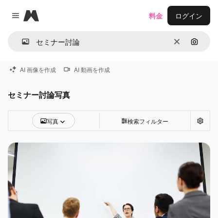
Magnific
料金
ログイン
Close menu
消去
画像で
AI 画像を作成
AI 動画を作成
セミナー討論写真
写真
検索フィルター