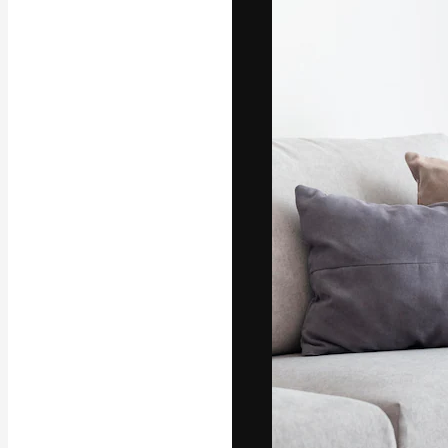
フォント
最高のクリエイ
ットフォーム。
店、スタジオを
います。
日本語
Copyright © 2010-