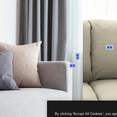
製品
はじめに
ティブ制作を導くためのプラ
Spaces
Academy
クリエイター、企業、代理
AI アシスタント
ドキュメント
含む100万人以上が利用して
AI 画像生成ツール
サポート
AI 動画生成ツール
利用規約
AI 音声合成ツール
プライバシーポリ
シー
ストックコンテン
ツ
オリジナル
新規
Claude/ChatGPT
クッキーポリシー
新
規
向けMCP
トラストセンター
エージェント
アフィリエイト
新規
API
法人向け
モバイルアプリ
すべてのMagnificツ
ール
2026
Freepik Company S.L.U.
無断複写・転載を禁じます
.
By clicking “Accept All Cookies”, you agr