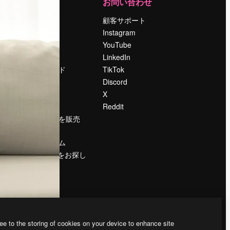
運営
お問い合わせ
料金
顧客サポート
会社概要
Instagram
Reviews
YouTube
採用情報
LinkedIn
検索トレンド
TikTok
ブログ
Discord
イベント
X
Slidesgo
Reddit
コンテンツを販売
する
プレスルーム
magnific.aiをお探し
ですか？
ee to the storing of cookies on your device to enhance site