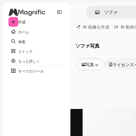
作成
AI 画像を作成
AI 動
ホーム
検索
ソファ写真
ストック
もっと詳しく
写真
ライセンス
すべてのツール
全ての画像
ベクトル
イラスト
写真
PSD
テンプレート
モックアップ
動画
映像素材
モーショングラフィックス
動画テンプレート
アイコン
3D モデル