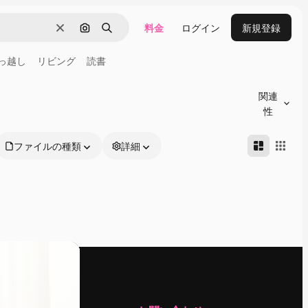
料金
ログイン
新規登録
消去
画像で検索
検索
っ越し
リビング
読書
関連
性
ファイルの種類
詳細