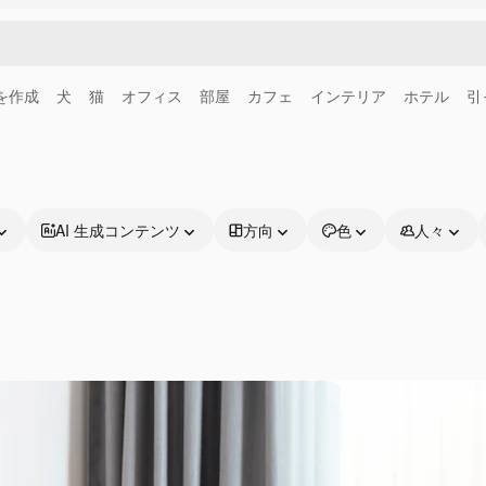
画を作成
犬
猫
オフィス
部屋
カフェ
インテリア
ホテル
引
AI 生成コンテンツ
方向
色
人々