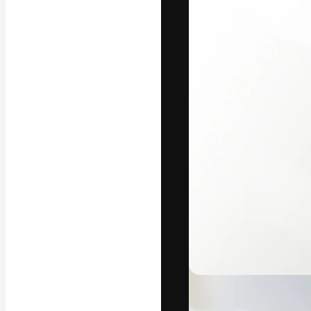
フォント
最高のクリエイ
ットフォーム。
店、スタジオを
います。
日本語
Copyright © 2010-