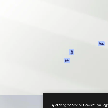
製品
はじめに
ティブ制作を導くためのプラ
Spaces
Academy
クリエイター、企業、代理
AI アシスタント
ドキュメント
含む100万人以上が利用して
AI 画像生成ツール
サポート
AI 動画生成ツール
利用規約
AI 音声合成ツール
プライバシーポリ
シー
ストックコンテン
ツ
オリジナル
新規
Claude/ChatGPT
クッキーポリシー
新
規
向けMCP
トラストセンター
エージェント
アフィリエイト
新規
API
法人向け
モバイルアプリ
すべてのMagnificツ
ール
2026
Freepik Company S.L.U.
無断複写・転載を禁じます
.
By clicking “Accept All Cookies”, you agr