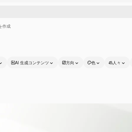
画を作成
AI 生成コンテンツ
方向
色
人々