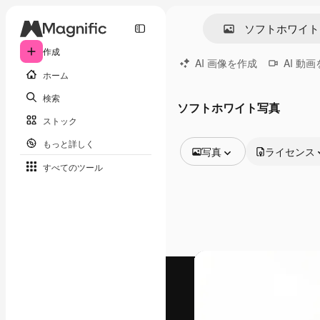
作成
AI 画像を作成
AI 動
ホーム
検索
ソフトホワイト写真
ストック
もっと詳しく
写真
ライセンス
すべてのツール
全ての画像
ベクトル
イラスト
写真
PSD
テンプレート
モックアップ
動画
映像素材
モーショングラフィックス
動画テンプレート
アイコン
3D モデル