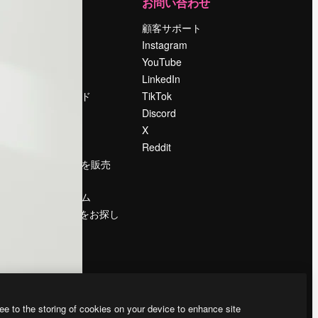
運営
お問い合わせ
料金
顧客サポート
会社概要
Instagram
Reviews
YouTube
採用情報
LinkedIn
検索トレンド
TikTok
ブログ
Discord
イベント
X
Slidesgo
Reddit
コンテンツを販売
する
プレスルーム
magnific.aiをお探し
ですか？
ee to the storing of cookies on your device to enhance site