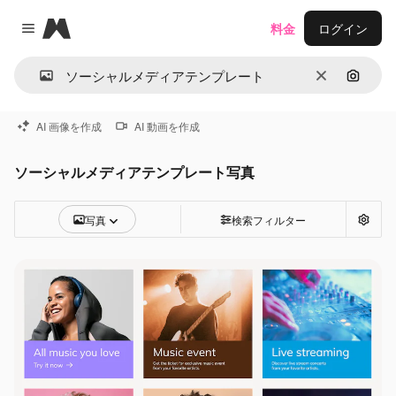
Magnific
料金
ログイン
Close menu
消去
画像で
AI 画像を作成
AI 動画を作成
ソーシャルメディアテンプレート写真
写真
検索フィルター