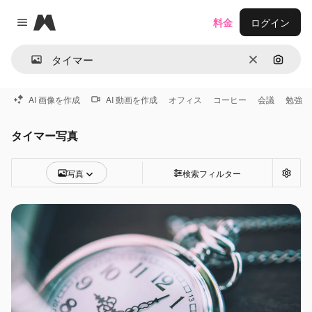
Magnific
料金
ログイン
Close menu
消去
画像で
AI 画像を作成
AI 動画を作成
オフィス
コーヒー
会議
勉強
タイマー写真
写真
検索フィルター