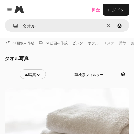
Magnific
料金
ログイン
Close menu
消去
画像で
AI 画像を作成
AI 動画を作成
ピンク
ホテル
エステ
掃除
タオル写真
写真
検索フィルター