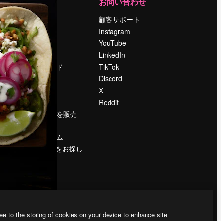
運営
お問い合わせ
料金
顧客サポート
会社概要
Instagram
Reviews
YouTube
採用情報
LinkedIn
検索トレンド
TikTok
ブログ
Discord
イベント
X
Slidesgo
Reddit
コンテンツを販売
する
プレスルーム
magnific.aiをお探し
ですか？
ee to the storing of cookies on your device to enhance site