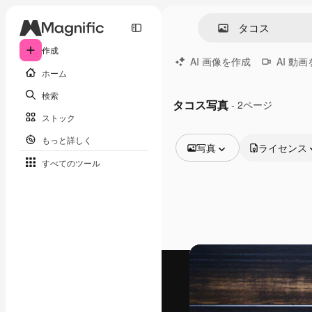
作成
AI 画像を作成
AI 動
ホーム
検索
タコス写真
- 2ページ
ストック
もっと詳しく
写真
ライセンス
すべてのツール
全ての画像
ベクトル
イラスト
写真
PSD
テンプレート
モックアップ
動画
映像素材
モーショングラフィックス
動画テンプレート
アイコン
3D モデル