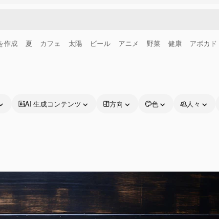
画を作成
夏
カフェ
太陽
ビール
アニメ
野菜
健康
アボカド
AI 生成コンテンツ
方向
色
人々