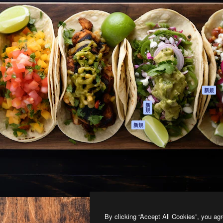
製品
はじめに
ティブ制作を導くためのプラ
Spaces
Academy
クリエイター、企業、代理
AI アシスタント
ドキュメント
含む100万人以上が利用して
AI 画像生成ツール
サポート
AI 動画生成ツール
利用規約
AI 音声合成ツール
プライバシーポリ
シー
ストックコンテン
ツ
オリジナル
新規
Claude/ChatGPT
クッキーポリシー
新
規
向けMCP
トラストセンター
エージェント
アフィリエイト
新規
API
法人向け
モバイルアプリ
すべてのMagnificツ
ール
2026
Freepik Company S.L.U.
無断複写・転載を禁じます
.
By clicking “Accept All Cookies”, you agr