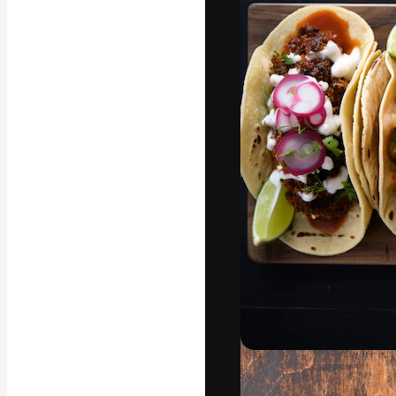
フォント
最高のクリエイ
ットフォーム。
店、スタジオを
います。
日本語
Copyright © 2010-