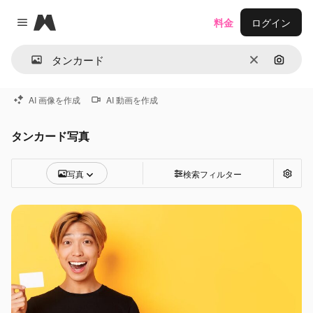
Magnific
料金
ログイン
Close menu
消去
画像で
AI 画像を作成
AI 動画を作成
タンカード写真
写真
検索フィルター