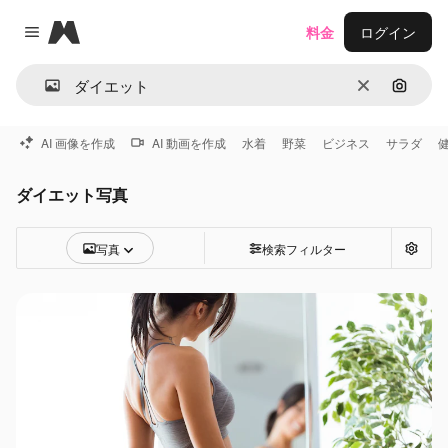
Magnific
料金
ログイン
Close menu
消去
画像で
AI 画像を作成
AI 動画を作成
水着
野菜
ビジネス
サラダ
ダイエット写真
写真
検索フィルター