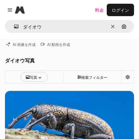
Magnific
料金
ログイン
Close menu
消去
画像で
AI 画像を作成
AI 動画を作成
ダイオウ写真
写真
検索フィルター