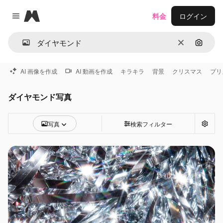
Magnific
料金
ログイン
Close menu
消去
画像で
AI 画像を作成
AI 動画を作成
キラキラ
背景
クリスマス
プリ
ダイヤモンド写真
写真
検索フィルター