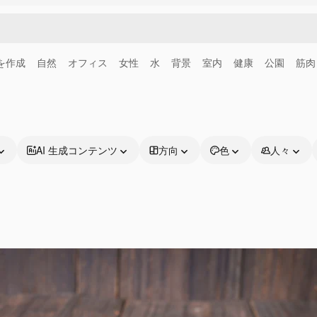
画を作成
自然
オフィス
女性
水
背景
室内
健康
公園
筋肉
AI 生成コンテンツ
方向
色
人々