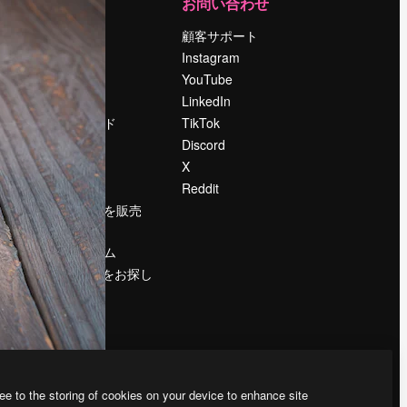
運営
お問い合わせ
料金
顧客サポート
会社概要
Instagram
Reviews
YouTube
採用情報
LinkedIn
検索トレンド
TikTok
ブログ
Discord
イベント
X
Slidesgo
Reddit
コンテンツを販売
する
プレスルーム
magnific.aiをお探し
ですか？
ee to the storing of cookies on your device to enhance site