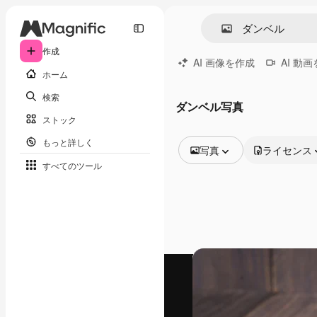
作成
AI 画像を作成
AI 動
ホーム
検索
ダンベル写真
ストック
もっと詳しく
写真
ライセンス
すべてのツール
全ての画像
ベクトル
イラスト
写真
PSD
テンプレート
モックアップ
動画
映像素材
モーショングラフィックス
動画テンプレート
アイコン
3D モデル