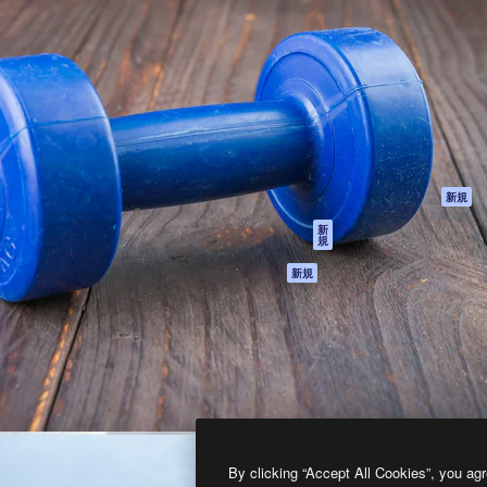
製品
はじめに
ティブ制作を導くためのプラ
Spaces
Academy
クリエイター、企業、代理
AI アシスタント
ドキュメント
含む100万人以上が利用して
AI 画像生成ツール
サポート
AI 動画生成ツール
利用規約
AI 音声合成ツール
プライバシーポリ
シー
ストックコンテン
ツ
オリジナル
新規
Claude/ChatGPT
クッキーポリシー
新
規
向けMCP
トラストセンター
エージェント
アフィリエイト
新規
API
法人向け
モバイルアプリ
すべてのMagnificツ
ール
2026
Freepik Company S.L.U.
無断複写・転載を禁じます
.
By clicking “Accept All Cookies”, you agr