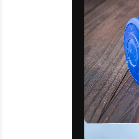
フォント
最高のクリエイ
ットフォーム。
店、スタジオを
います。
日本語
Copyright © 2010-