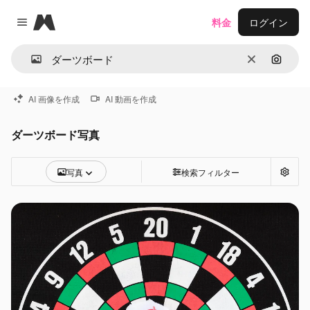
Magnific
料金
ログイン
Close menu
消去
画像で
AI 画像を作成
AI 動画を作成
ダーツボード写真
写真
検索フィルター