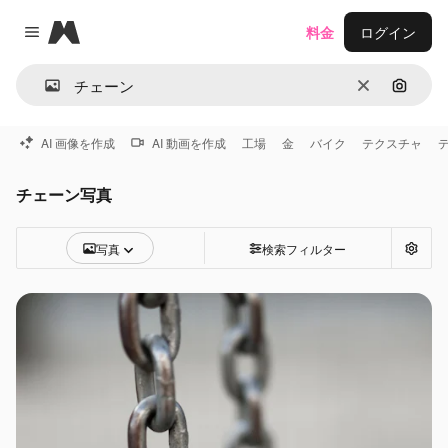
Magnific
料金
ログイン
Close menu
消去
画像で
AI 画像を作成
AI 動画を作成
工場
金
バイク
テクスチャ
チェーン写真
写真
検索フィルター