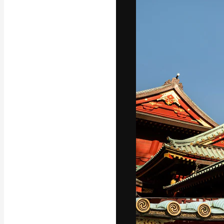
フォント
最高のクリエイ
ットフォーム。
店、スタジオを
います。
日本語
Copyright © 2010-