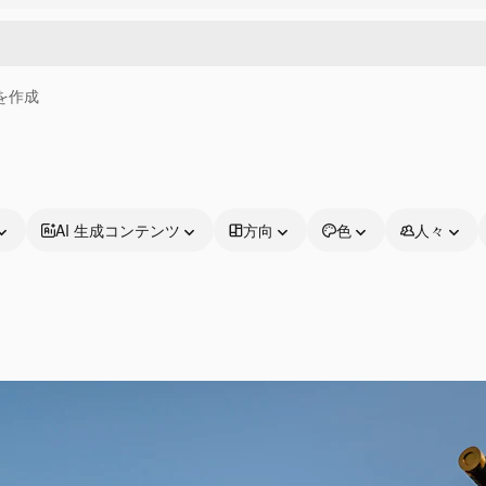
画を作成
AI 生成コンテンツ
方向
色
人々