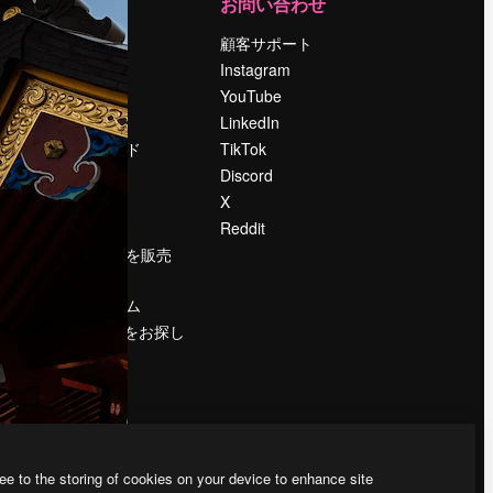
運営
お問い合わせ
料金
顧客サポート
会社概要
Instagram
Reviews
YouTube
採用情報
LinkedIn
検索トレンド
TikTok
ブログ
Discord
イベント
X
Slidesgo
Reddit
コンテンツを販売
する
プレスルーム
magnific.aiをお探し
ですか？
ee to the storing of cookies on your device to enhance site