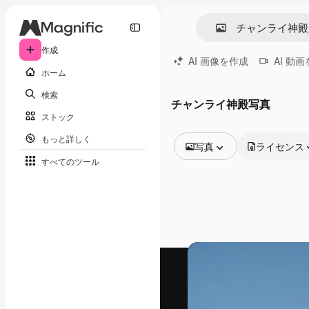
作成
AI 画像を作成
AI 動
ホーム
検索
チャンライ神殿写真
ストック
もっと詳しく
写真
ライセンス
すべてのツール
全ての画像
ベクトル
イラスト
写真
PSD
テンプレート
モックアップ
動画
映像素材
モーショングラフィックス
動画テンプレート
アイコン
3D モデル