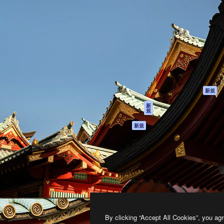
製品
はじめに
ティブ制作を導くためのプラ
Spaces
Academy
クリエイター、企業、代理
AI アシスタント
ドキュメント
含む100万人以上が利用して
AI 画像生成ツール
サポート
AI 動画生成ツール
利用規約
AI 音声合成ツール
プライバシーポリ
シー
ストックコンテン
ツ
オリジナル
新規
Claude/ChatGPT
クッキーポリシー
新
規
向けMCP
トラストセンター
エージェント
アフィリエイト
新規
API
法人向け
モバイルアプリ
すべてのMagnificツ
ール
2026
Freepik Company S.L.U.
無断複写・転載を禁じます
.
By clicking “Accept All Cookies”, you agr