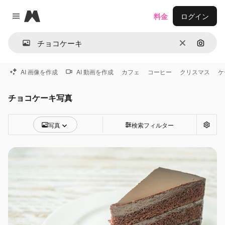
Magnific
料金
ログイン
Close menu
消去
画像で
AI 画像を作成
AI 動画を作成
カフェ
コーヒー
クリスマス
ケ
チョコケーキ写真
写真
検索フィルター