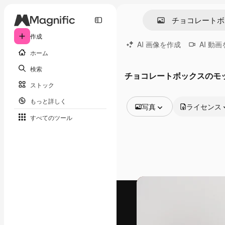
作成
AI 画像を作成
AI 動
ホーム
検索
チョコレートボックスのモ
ストック
もっと詳しく
写真
ライセンス
すべてのツール
全ての画像
ベクトル
イラスト
写真
PSD
テンプレート
モックアップ
動画
映像素材
モーショングラフィックス
動画テンプレート
アイコン
3D モデル