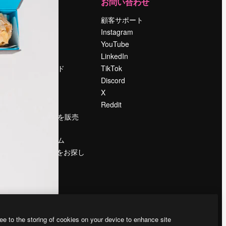
運営
お問い合わせ
料金
顧客サポート
会社概要
Instagram
Reviews
YouTube
採用情報
LinkedIn
検索トレンド
TikTok
ブログ
Discord
イベント
X
Slidesgo
Reddit
コンテンツを販売
する
プレスルーム
magnific.aiをお探し
ですか？
ee to the storing of cookies on your device to enhance site