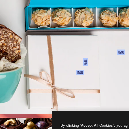
製品
はじめに
ティブ制作を導くためのプラ
Spaces
Academy
クリエイター、企業、代理
AI アシスタント
ドキュメント
含む100万人以上が利用して
AI 画像生成ツール
サポート
AI 動画生成ツール
利用規約
AI 音声合成ツール
プライバシーポリ
シー
ストックコンテン
ツ
オリジナル
新規
Claude/ChatGPT
クッキーポリシー
新
規
向けMCP
トラストセンター
エージェント
アフィリエイト
新規
API
法人向け
モバイルアプリ
すべてのMagnificツ
ール
2026
Freepik Company S.L.U.
無断複写・転載を禁じます
.
By clicking “Accept All Cookies”, you agr