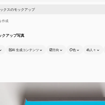
画を作成
ックアップ写真
AI 生成コンテンツ
方向
色
人々