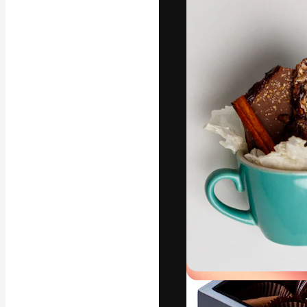
フォント
最高のクリエイ
ットフォーム。
店、スタジオを
います。
日本語
Copyright © 2010-