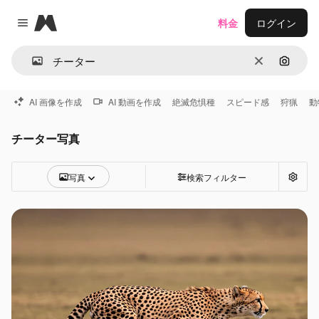
Magnific
料金
ログイン
Close menu
消去
画像で
AI 画像を作成
AI 動画を作成
絶滅危惧種
スピード感
狩猟
動
チーター写真
写真
検索フィルター