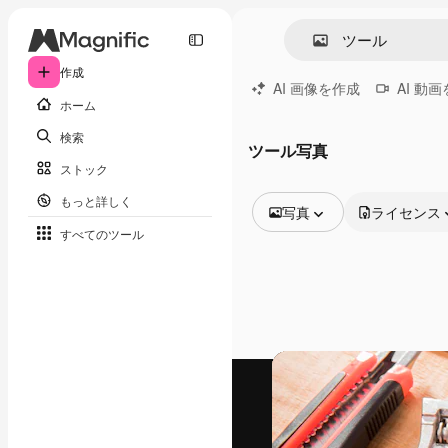
作成
AI 画像を作成
AI 動
ホーム
検索
ツール写真
ストック
もっと詳しく
写真
ライセンス
すべてのツール
全ての画像
ベクトル
イラスト
写真
PSD
テンプレート
モックアップ
動画
映像素材
モーショングラフィックス
動画テンプレート
アイコン
3D モデル