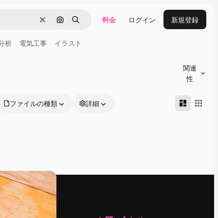
料金
ログイン
新規登録
消去
画像で検索
検索
分析
電気工事
イラスト
関連
性
ファイルの種類
詳細