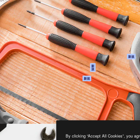
製品
はじめに
ティブ制作を導くためのプラ
Spaces
Academy
クリエイター、企業、代理
AI アシスタント
ドキュメント
含む100万人以上が利用して
AI 画像生成ツール
サポート
AI 動画生成ツール
利用規約
AI 音声合成ツール
プライバシーポリ
シー
ストックコンテン
ツ
オリジナル
新規
Claude/ChatGPT
クッキーポリシー
新
規
向けMCP
トラストセンター
エージェント
アフィリエイト
新規
API
法人向け
モバイルアプリ
すべてのMagnificツ
ール
2026
Freepik Company S.L.U.
無断複写・転載を禁じます
.
By clicking “Accept All Cookies”, you agr