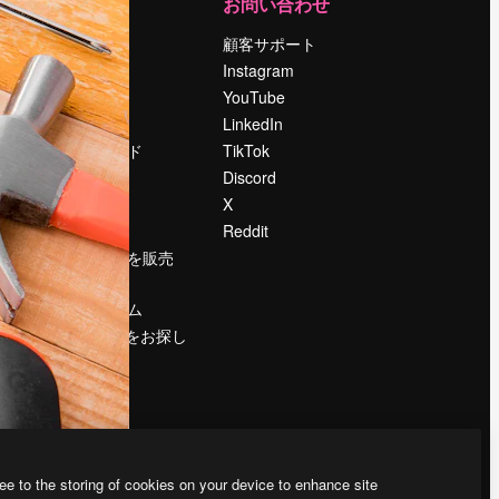
運営
お問い合わせ
料金
顧客サポート
会社概要
Instagram
Reviews
YouTube
採用情報
LinkedIn
検索トレンド
TikTok
ブログ
Discord
イベント
X
Slidesgo
Reddit
コンテンツを販売
する
プレスルーム
magnific.aiをお探し
ですか？
ee to the storing of cookies on your device to enhance site