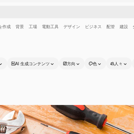
画を作成
背景
工場
電動工具
デザイン
ビジネス
配管
建設
AI 生成コンテンツ
方向
色
人々