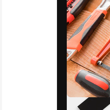
フォント
最高のクリエイ
ットフォーム。
店、スタジオを
います。
日本語
Copyright © 2010-