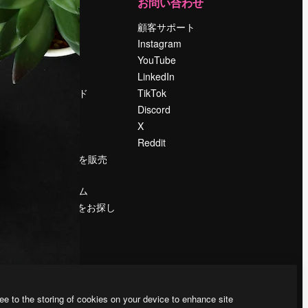
運営
お問い合わせ
料金
顧客サポート
会社概要
Instagram
Reviews
YouTube
採用情報
LinkedIn
検索トレンド
TikTok
ブログ
Discord
イベント
X
Slidesgo
Reddit
コンテンツを販売
する
プレスルーム
magnific.aiをお探し
ですか？
ee to the storing of cookies on your device to enhance site