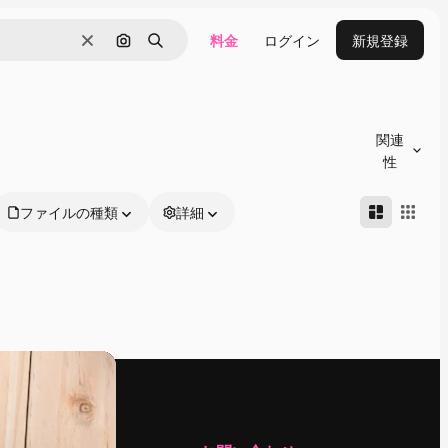
料金
ログイン
新規登録
消去
画像で検索
検索
関連
性
ファイルの種類
詳細