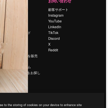
運営
お問い合わせ
料金
顧客サポート
会社概要
Instagram
Reviews
YouTube
採用情報
LinkedIn
検索トレンド
TikTok
ブログ
Discord
イベント
X
Slidesgo
Reddit
コンテンツを販売
する
プレスルーム
magnific.aiをお探し
ですか？
ee to the storing of cookies on your device to enhance site