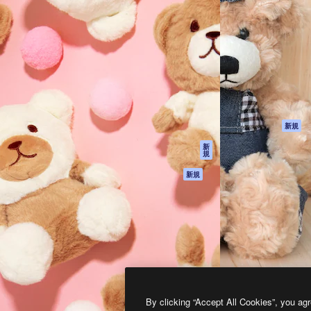
製品
はじめに
ティブ制作を導くためのプラ
Spaces
Academy
クリエイター、企業、代理
AI アシスタント
ドキュメント
含む100万人以上が利用して
AI 画像生成ツール
サポート
AI 動画生成ツール
利用規約
AI 音声合成ツール
プライバシーポリ
シー
ストックコンテン
ツ
オリジナル
新規
Claude/ChatGPT
クッキーポリシー
新
規
向けMCP
トラストセンター
エージェント
アフィリエイト
新規
API
法人向け
モバイルアプリ
すべてのMagnificツ
ール
2026
Freepik Company S.L.U.
無断複写・転載を禁じます
.
By clicking “Accept All Cookies”, you agr