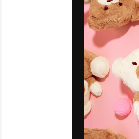
フォント
最高のクリエイ
ットフォーム。
店、スタジオを
います。
日本語
Copyright © 2010-