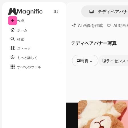
作成
AI 画像を作成
AI 動
ホーム
検索
テディベアバナー写真
ストック
もっと詳しく
写真
ライセンス
すべてのツール
全ての画像
ベクトル
イラスト
写真
PSD
テンプレート
モックアップ
動画
映像素材
モーショングラフィックス
動画テンプレート
アイコン
3D モデル