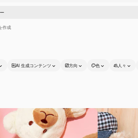
画を作成
AI 生成コンテンツ
方向
色
人々