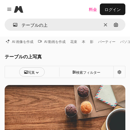
Magnific
料金
ログイン
Close menu
消去
画像で
AI 画像を作成
AI 動画を作成
花束
本
影
パーティー
パソ
テーブルの上写真
写真
検索フィルター