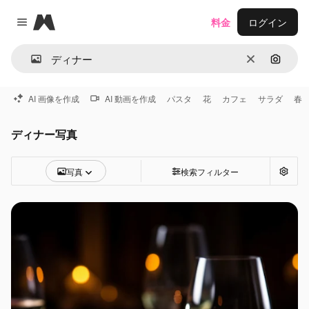
Magnific
料金
ログイン
Close menu
消去
画像で
AI 画像を作成
AI 動画を作成
パスタ
花
カフェ
サラダ
春
ディナー写真
写真
検索フィルター