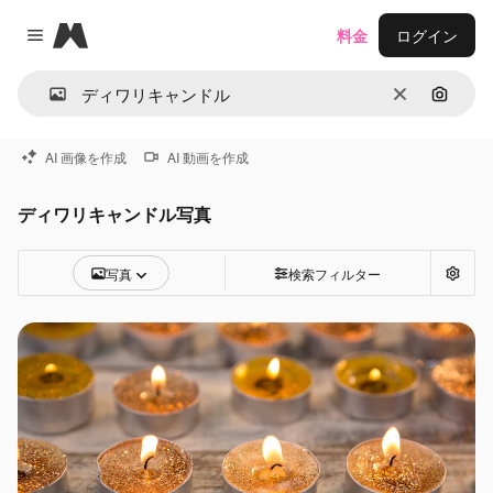
Magnific
料金
ログイン
Close menu
消去
画像で
AI 画像を作成
AI 動画を作成
ディワリキャンドル写真
写真
検索フィルター