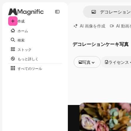
作成
AI 画像を作成
AI 動
ホーム
検索
デコレーションケーキ写真
ストック
もっと詳しく
写真
ライセンス
すべてのツール
全ての画像
ベクトル
イラスト
写真
PSD
テンプレート
モックアップ
動画
映像素材
モーショングラフィックス
動画テンプレート
アイコン
3D モデル