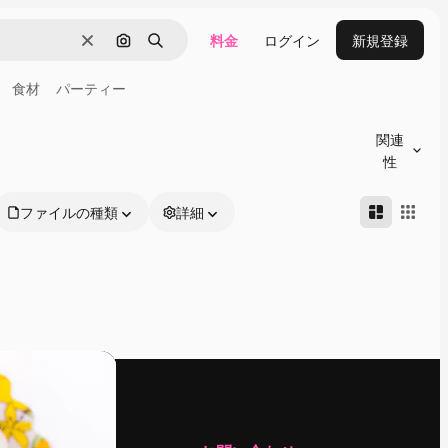
料金
ログイン
新規登録
消去
画像で検索
検索
食材
パーティー
関連
性
ファイルの種類
詳細