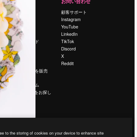
運営
お問い合わせ
料金
顧客サポート
会社概要
Instagram
Reviews
YouTube
採用情報
LinkedIn
検索トレンド
TikTok
ブログ
Discord
イベント
X
Slidesgo
Reddit
コンテンツを販売
する
プレスルーム
magnific.aiをお探し
ですか？
ee to the storing of cookies on your device to enhance site