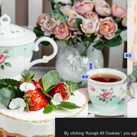
製品
はじめに
ティブ制作を導くためのプラ
Spaces
Academy
クリエイター、企業、代理
AI アシスタント
ドキュメント
含む100万人以上が利用して
AI 画像生成ツール
サポート
AI 動画生成ツール
利用規約
AI 音声合成ツール
プライバシーポリ
シー
ストックコンテン
ツ
オリジナル
新規
Claude/ChatGPT
クッキーポリシー
新
規
向けMCP
トラストセンター
エージェント
アフィリエイト
新規
API
法人向け
モバイルアプリ
すべてのMagnificツ
ール
2026
Freepik Company S.L.U.
無断複写・転載を禁じます
.
By clicking “Accept All Cookies”, you agr