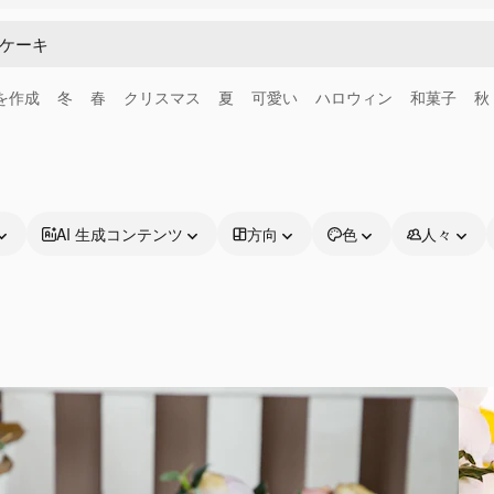
画を作成
冬
春
クリスマス
夏
可愛い
ハロウィン
和菓子
秋
AI 生成コンテンツ
方向
色
人々