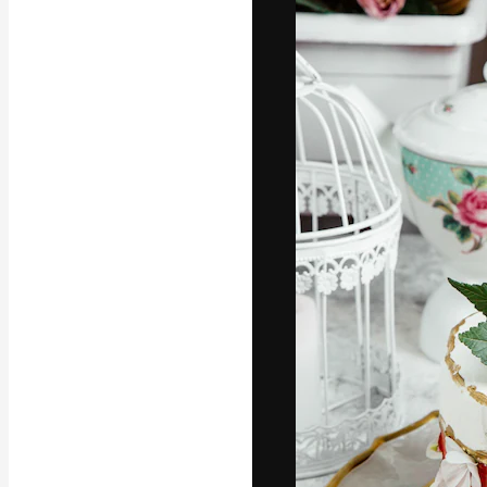
フォント
最高のクリエイ
ットフォーム。
店、スタジオを
います。
日本語
Copyright © 2010-