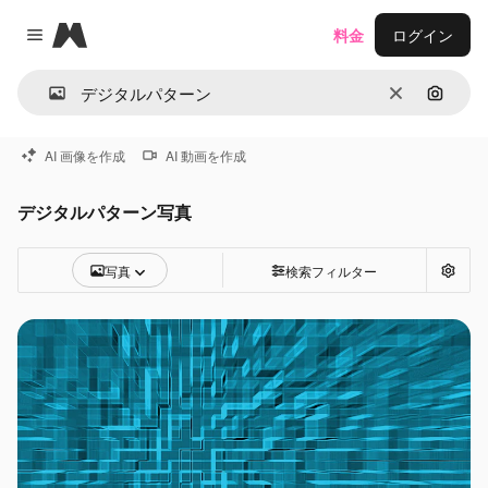
Magnific
料金
ログイン
Close menu
消去
画像で
AI 画像を作成
AI 動画を作成
デジタルパターン写真
写真
検索フィルター