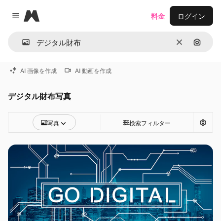
Magnific
料金
ログイン
Close menu
消去
画像で
AI 画像を作成
AI 動画を作成
デジタル財布写真
写真
検索フィルター