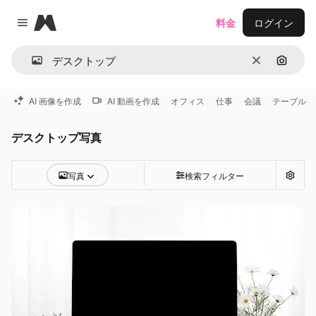
Magnific
料金
ログイン
Close menu
消去
画像で
AI 画像を作成
AI 動画を作成
オフィス
仕事
会議
テーブル
デスクトップ写真
写真
検索フィルター