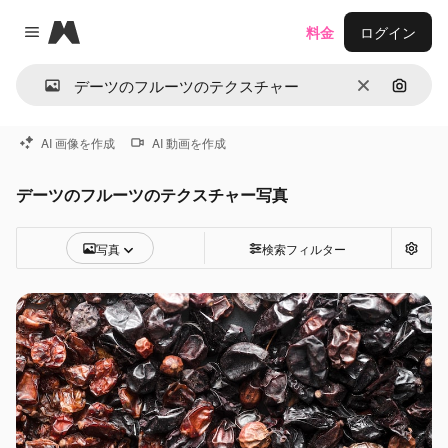
Magnific
料金
ログイン
Close menu
消去
画像で
AI 画像を作成
AI 動画を作成
デーツのフルーツのテクスチャー写真
写真
検索フィルター