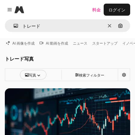
Magnific
料金
ログイン
Close menu
消去
画像で
AI 画像を作成
AI 動画を作成
ニュース
スタートアップ
イノベ
トレード写真
写真
検索フィルター