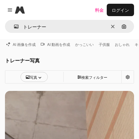
Magnific
料金
ログイン
Close menu
消去
画像で
AI 画像を作成
AI 動画を作成
かっこいい
子供服
おしゃれ
キ
トレーナー写真
写真
検索フィルター