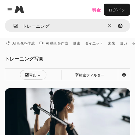
Magnific
料金
ログイン
Close menu
消去
画像で
AI 画像を作成
AI 動画を作成
健康
ダイエット
未来
ヨガ
トレーニング写真
写真
検索フィルター