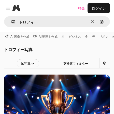
Magnific
料金
ログイン
Close menu
消去
画像で
AI 画像を作成
AI 動画を作成
星
ビジネス
金
光
リボン
トロフィー写真
写真
検索フィルター